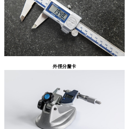
外徑分釐卡