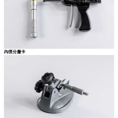
內徑分釐卡