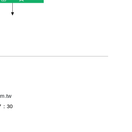
om.tw
7：30