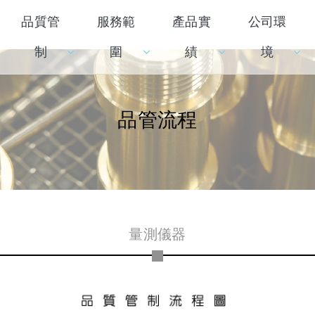
品質管
服務範
產品實
公司環
制
圍
績
境
品管流程
量測儀器